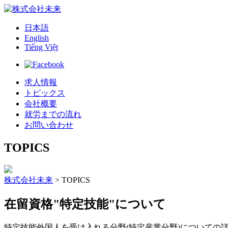
日本語
English
Tiếng Việt
求人情報
トピックス
会社概要
就労までの流れ
お問い合わせ
TOPICS
株式会社未来
>
TOPICS
在留資格"特定技能"について
特定技能外国人を受け入れる分野(特定産業分野)についての